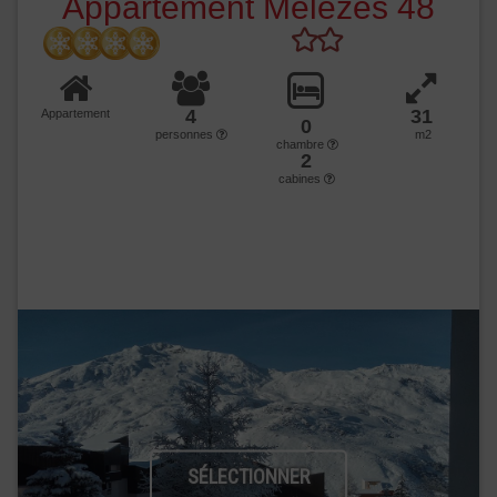
Appartement Mélèzes 48
4
31
Appartement
0
personnes
m2
chambre
2
cabines
SÉLECTIONNER