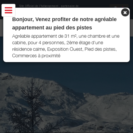
Site Officiel de l'hébergement
, partenaire de
Office de Tourisme Les Menuires
Bonjour, Venez profiter de notre agréable
APPARTEMENT VIN 100 - LES MENUIRES
appartement au pied des pistes
Agréable appartement de 31 m², une chambre et une
cabine, pour 4 personnes, 2ème étage d'une
résidence calme, Exposition Ouest, Pied des pistes,
Commerces à proximité