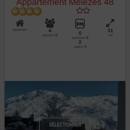
Appartement Mélèzes 48
4
31
Apartment
0
persons
m2
bedroom
2
cabins
SÉLECTIONNER