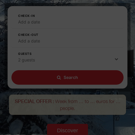
CHECK-IN
Add a date
CHECK-OUT
Add a date
GUESTS
2 guests
Search
SPECIAL OFFER :
Week from … to … euros for …
people.
Discover