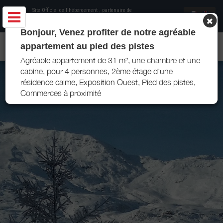
Site Officiel de l'hébergement
, partenaire de
Office de Tourisme Les Menuires
Bonjour, Venez profiter de notre agréable
APPARTEMENT VIN 100 - LES MENUIRES
appartement au pied des pistes
Agréable appartement de 31 m², une chambre et une
cabine, pour 4 personnes, 2ème étage d'une
résidence calme, Exposition Ouest, Pied des pistes,
Commerces à proximité